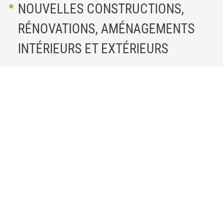
NOUVELLES CONSTRUCTIONS,
RÉNOVATIONS, AMÉNAGEMENTS
INTÉRIEURS ET EXTÉRIEURS
Nous mettons tout en oeuvre au quotidien
pour concrétiser vos rêves ou vos projets
de nouvelles constructions, rénovations
ou d’aménagements intérieurs et
extérieurs.
Travaux de gros oeuvre (maçonnerie, coffrage,
égouttage, …)
Carrelage
Menuiserie
Chauffage