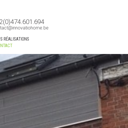
2(0)474.601.694
tact@innovatiohome.be
S RÉALISATIONS
NTACT