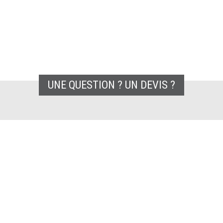
UNE QUESTION ? UN DEVIS ?
Innovatiohome est à votre disposition 
CONTACTEZ-NOUS